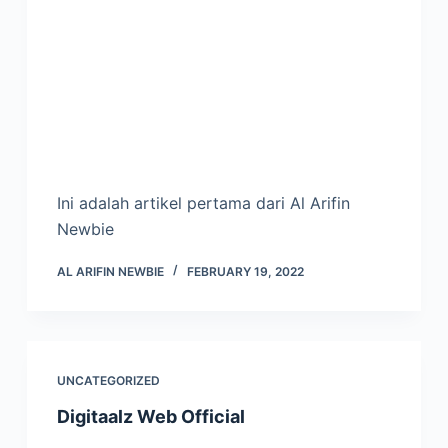
Ini adalah artikel pertama dari Al Arifin
Newbie
AL ARIFIN NEWBIE
FEBRUARY 19, 2022
UNCATEGORIZED
Digitaalz Web Official