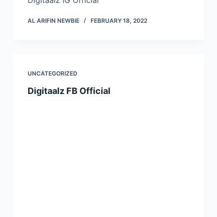
Digitaalz IG Official
AL ARIFIN NEWBIE
FEBRUARY 18, 2022
UNCATEGORIZED
Digitaalz FB Official